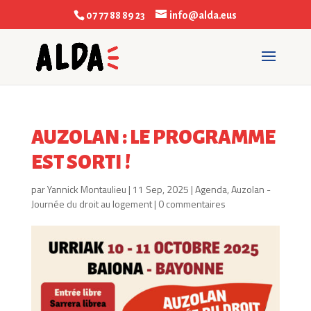
07 77 88 89 23
info@alda.eus
AUZOLAN : LE PROGRAMME
EST SORTI !
par
Yannick Montaulieu
|
11 Sep, 2025
|
Agenda
,
Auzolan -
Journée du droit au logement
|
0 commentaires