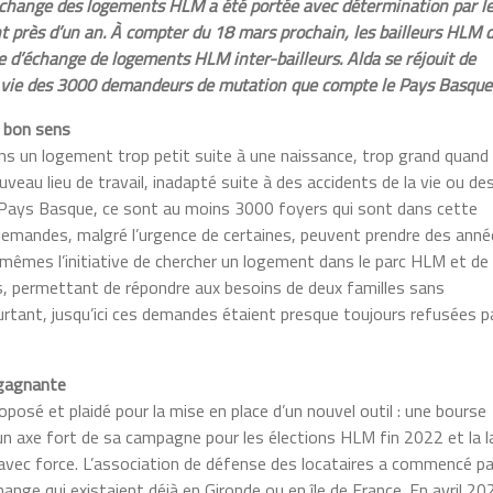
échange des logements HLM a été portée avec détermination par l
nt près d’un an. À compter du 18 mars prochain, les bailleurs HLM 
 d’échange de logements HLM inter-bailleurs. Alda se réjouit de
 la vie des 3000 demandeurs de mutation que compte le Pays Basque
e bon sens
s un logement trop petit suite à une naissance, trop grand quand 
uveau lieu de travail, inadapté suite à des accidents de la vie ou de
au Pays Basque, ce sont au moins 3000 foyers qui sont dans cette
demandes, malgré l’urgence de certaines, peuvent prendre des anné
x-mêmes l’initiative de chercher un logement dans le parc HLM et de
s, permettant de répondre aux besoins de deux familles sans
rtant, jusqu’ici ces demandes étaient presque toujours refusées p
 gagnante
oposé et plaidé pour la mise en place d’un nouvel outil : une bourse
t un axe fort de sa campagne pour les élections HLM fin 2022 et la l
 avec force. L’association de défense des locataires a commencé pa
nge qui existaient déjà en Gironde ou en île de France. En avril 20