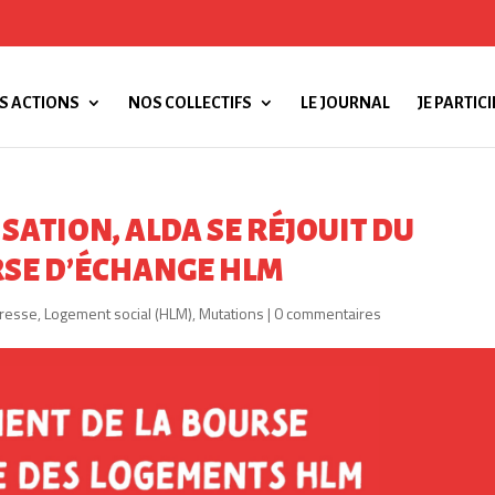
S ACTIONS
NOS COLLECTIFS
LE JOURNAL
JE PARTICI
SATION, ALDA SE RÉJOUIT DU
RSE D’ÉCHANGE HLM
resse
,
Logement social (HLM)
,
Mutations
|
0 commentaires