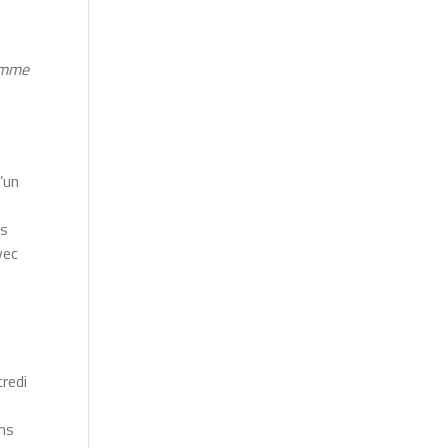
Comme
’un
es
vec
redi
ons