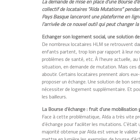
La demande de mise en place d’une Bourse d’
collectif de locataires “Alda Mutations” penda
Pays Basque lanceront une plateforme en ligne
l’arrivée de ce nouvel outil qui peut changer
Echanger son logement social, une solution d
De nombreux locataires HLM se retrouvent dan
enfants partent, trop loin par rapport à leur no
problèmes de santé, etc. À l’heure actuelle, 
situation, en demande de mutation. Mais ces 
aboutir. Certains locataires prennent alors eu
proposer un échange. Une solution de bon sen
nécessiter de logement supplémentaire. Et pou
les bailleurs.
La Bourse d’échange : fruit d’une mobilisation
Face à cette problématique, Alda a très vite pr
d’échange pour faciliter les mutations. C’étai
majorité obtenue par Alda est venue le valider
mettre en lumière les exemples de bourse d’écha