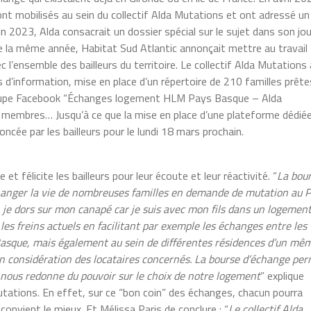
nt mobilisés au sein du collectif Alda Mutations et ont adressé un
juin 2023, Alda consacrait un dossier spécial sur le sujet dans son jo
 la même année, Habitat Sud Atlantic annonçait mettre au travail
l’ensemble des bailleurs du territoire. Le collectif Alda Mutations 
s d’information, mise en place d’un répertoire de 210 familles prête
roupe Facebook “Échanges logement HLM Pays Basque – Alda
membres… Jusqu’à ce que la mise en place d’une plateforme dédié
cée par les bailleurs pour le lundi 18 mars prochain.
t félicite les bailleurs pour leur écoute et leur réactivité. “
La bou
changer la vie de nombreuses familles en demande de mutation au 
je dors sur mon canapé car je suis avec mon fils dans un logemen
les freins actuels en facilitant par exemple les échanges entre les
 Basque, mais également au sein de différentes résidences d’un mê
e en considération des locataires concernés. La bourse d’échange pe
 nous redonne du pouvoir sur le choix de notre logement
” explique
Mutations. En effet, sur ce “bon coin” des échanges, chacun pourra
convient le mieux. Et Mélissa Paris de conclure : “
Le collectif Alda