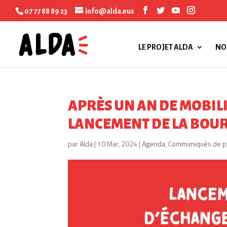
07 77 88 89 23
info@alda.eus
LE PROJET ALDA
NO
APRÈS UN AN DE MOBILI
LANCEMENT DE LA BOU
par
Alda
|
10 Mar, 2024
|
Agenda
,
Communiqués de p