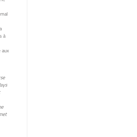
urnal
a
s à
e aux
rse
Pays
t
me
rmet