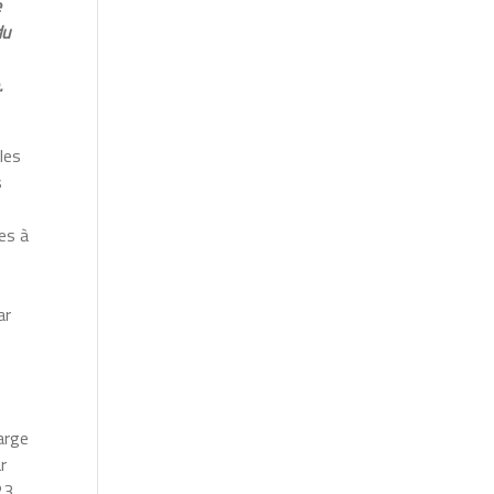
e
du
.
les
s
es à
ar
arge
r
23,