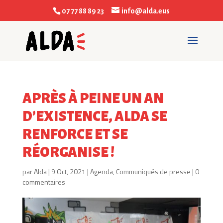
07 77 88 89 23
info@alda.eus
APRÈS À PEINE UN AN
D’EXISTENCE, ALDA SE
RENFORCE ET SE
RÉORGANISE !
par
Alda
|
9 Oct, 2021
|
Agenda
,
Communiqués de presse
|
0
commentaires