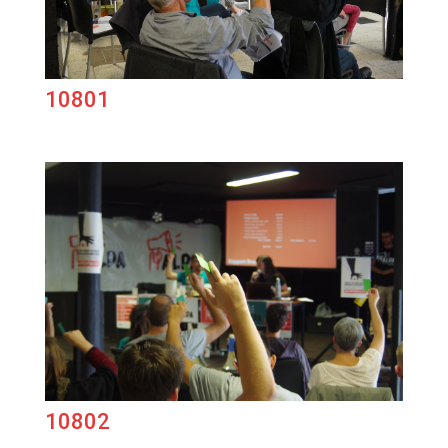
10801
10802