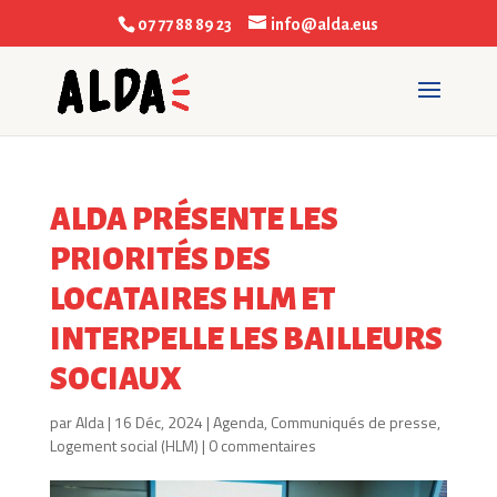
07 77 88 89 23
info@alda.eus
ALDA PRÉSENTE LES
PRIORITÉS DES
LOCATAIRES HLM ET
INTERPELLE LES BAILLEURS
SOCIAUX
par
Alda
|
16 Déc, 2024
|
Agenda
,
Communiqués de presse
,
Logement social (HLM)
|
0 commentaires