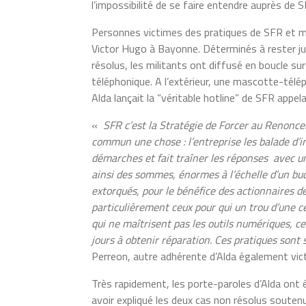
l’impossibilité de se faire entendre auprès d
Personnes victimes des pratiques de SFR et mil
Victor Hugo à Bayonne. Déterminés à rester ju
résolus, les militants ont diffusé en boucle su
téléphonique. A l’extérieur, une mascotte-télé
Alda lançait la “véritable hotline” de SFR appe
«
SFR c’est la Stratégie de Forcer au Renoncem
commun une chose : l’entreprise les balade d’i
démarches et fait traîner les réponses avec u
ainsi des sommes, énormes à l’échelle d’un bud
extorqués, pour le bénéfice des actionnaires de
particulièrement ceux pour qui un trou d’une ce
qui ne maîtrisent pas les outils numériques, 
jours à obtenir réparation. Ces pratiques son
Perreon, autre adhérente d’Alda également vi
Très rapidement, les porte-paroles d’Alda ont 
avoir expliqué les deux cas non résolus soutenu