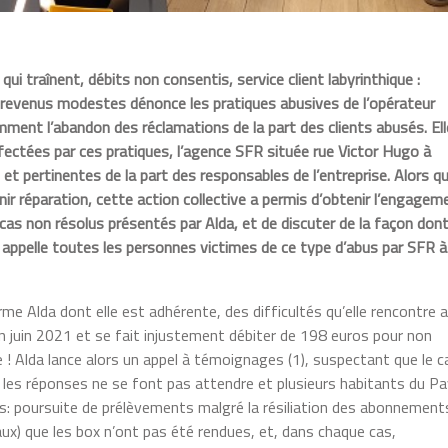
ui traînent, débits non consentis, service client labyrinthique :
 revenus modestes dénonce les pratiques abusives de l’opérateur
mment l’abandon des réclamations de la part des clients abusés. Ell
fectées par ces pratiques, l’agence SFR située rue Victor Hugo à
 pertinentes de la part des responsables de l’entreprise. Alors qu’
ir réparation, cette action collective a permis d’obtenir l’engagem
cas non résolus présentés par Alda, et de discuter de la façon don
a appelle toutes les personnes victimes de ce type d’abus par SFR à
me Alda dont elle est adhérente, des difficultés qu’elle rencontre 
en juin 2021 et se fait injustement débiter de 198 euros pour non
e ! Alda lance alors un appel à témoignages (1), suspectant que le c
e : les réponses ne se font pas attendre et plusieurs habitants du P
res: poursuite de prélèvements malgré la résiliation des abonnement
) que les box n’ont pas été rendues, et, dans chaque cas,