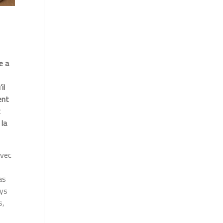
e a
il
ent
t
 la
avec
as
ays
s,