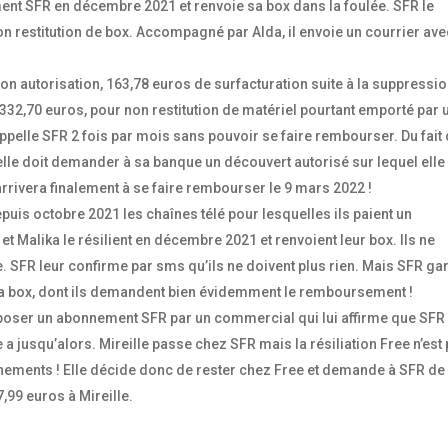
ment SFR en décembre 2021 et renvoie sa box dans la foulée. SFR le
n restitution de box. Accompagné par Alda, il envoie un courrier av
 son autorisation, 163,78 euros de surfacturation suite à la suppressi
t 332,70 euros, pour non restitution de matériel pourtant emporté par 
ppelle SFR 2 fois par mois sans pouvoir se faire rembourser. Du fait
t elle doit demander à sa banque un découvert autorisé sur lequel elle
rivera finalement à se faire rembourser le 9 mars 2022 !
puis octobre 2021 les chaînes télé pour lesquelles ils paient un
Malika le résilient en décembre 2021 et renvoient leur box. Ils ne
 SFR leur confirme par sms qu’ils ne doivent plus rien. Mais SFR ga
la box, dont ils demandent bien évidemment le remboursement !
proposer un abonnement SFR par un commercial qui lui affirme que SFR
 a jusqu’alors. Mireille passe chez SFR mais la résiliation Free n’est
nnements ! Elle décide donc de rester chez Free et demande à SFR de
7,99 euros à Mireille.