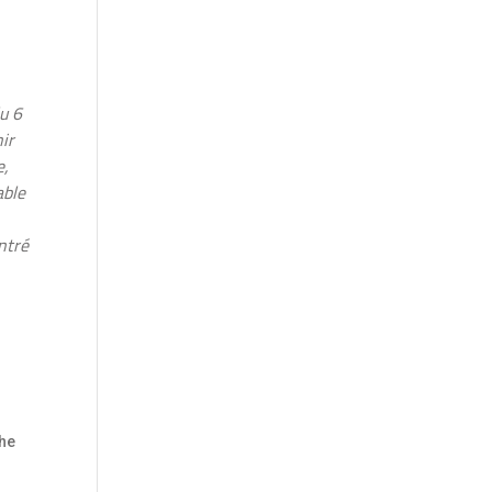
lu 6
nir
e,
able
ntré
r
che