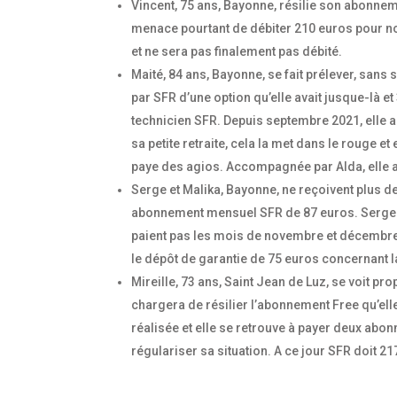
Vincent, 75 ans, Bayonne, résilie son abonne
menace pourtant de débiter 210 euros pour no
et ne sera pas finalement pas débité.
Maité, 84 ans, Bayonne, se fait prélever, sans
par SFR d’une option qu’elle avait jusque-là e
technicien SFR. Depuis septembre 2021, elle a
sa petite retraite, cela la met dans le rouge e
paye des agios. Accompagnée par Alda, elle ar
Serge et Malika, Bayonne, ne reçoivent plus de
abonnement mensuel SFR de 87 euros. Serge et 
paient pas les mois de novembre et décembre.
le dépôt de garantie de 75 euros concernant 
Mireille, 73 ans, Saint Jean de Luz, se voit 
chargera de résilier l’abonnement Free qu’elle
réalisée et elle se retrouve à payer deux abo
régulariser sa situation. A ce jour SFR doit 21