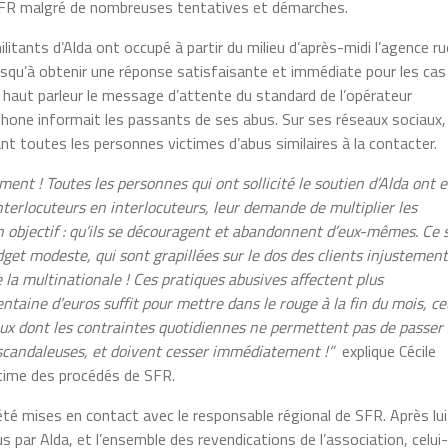
e SFR malgré de nombreuses tentatives et démarches.
itants d’Alda ont occupé à partir du milieu d’après-midi l’agence ru
squ’à obtenir une réponse satisfaisante et immédiate pour les cas
r haut parleur le message d’attente du standard de l’opérateur
phone informait les passants de ses abus. Sur ses réseaux sociaux,
lant toutes les personnes victimes d’abus similaires à la contacter.
ent ! Toutes les personnes qui ont sollicité le soutien d’Alda ont 
nterlocuteurs en interlocuteurs, leur demande de multiplier les
n objectif : qu’ils se découragent et abandonnent d’eux-mêmes. Ce 
get modeste, qui sont grapillées sur le dos des clients injustemen
 la multinationale ! Ces pratiques abusives affectent plus
ntaine d’euros suffit pour mettre dans le rouge à la fin du mois, c
ceux dont les contraintes quotidiennes ne permettent pas de passer
t scandaleuses, et doivent cesser immédiatement !”
explique Cécile
ctime des procédés de SFR.
été mises en contact avec le responsable régional de SFR. Après lui
s par Alda, et l’ensemble des revendications de l’association, celui-