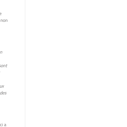
e
 non
en
sont
t
eux
 des
ci a