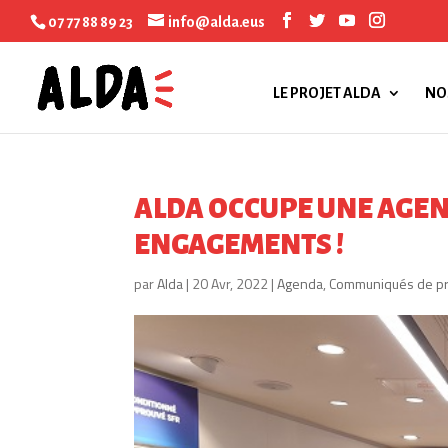
07 77 88 89 23
info@alda.eus
LE PROJET ALDA
NO
ALDA OCCUPE UNE AGEN
ENGAGEMENTS !
par
Alda
|
20 Avr, 2022
|
Agenda
,
Communiqués de p