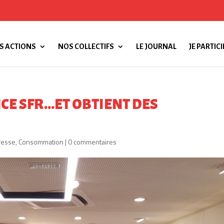
S ACTIONS
NOS COLLECTIFS
LE JOURNAL
JE PARTICI
CE SFR…ET OBTIENT DES
resse
,
Consommation
|
0 commentaires