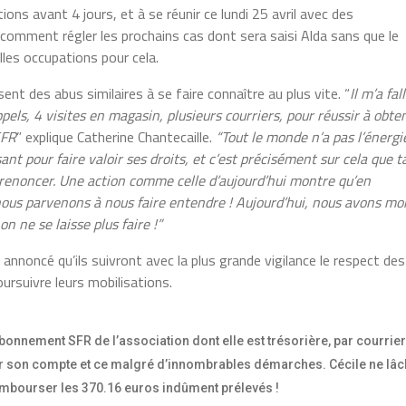
tions avant 4 jours, et à se réunir ce lundi 25 avril avec des
comment régler les prochains cas dont sera saisi Alda sans que le
les occupations pour cela.
sent des abus similaires à se faire connaître au plus vite. “
Il m’a fal
els, 4 visites en magasin, plusieurs courriers, pour réussir à obte
SFR
” explique Catherine Chantecaille.
“Tout le monde n’a pas l’énergi
ant pour faire valoir ses droits, et c’est précisément sur cela que t
 renoncer. Une action comme celle d’aujourd’hui montre qu’en
 nous parvenons à nous faire entendre ! Aujourd’hui, nous avons mo
on ne se laisse plus faire !”
 annoncé qu’ils suivront avec la plus grande vigilance le respect des
oursuivre leurs mobilisations.
bonnement SFR de l’association dont elle est trésorière, par courrie
er son compte et ce malgré d’innombrables démarches. Cécile ne lâ
e rembourser les 370.16 euros indûment prélevés !