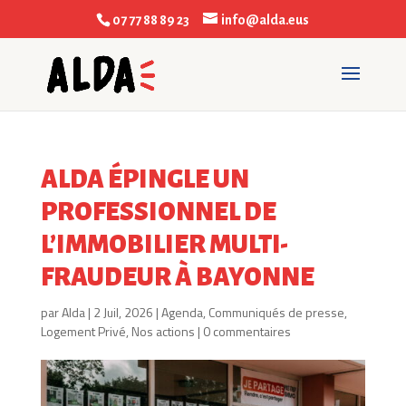
07 77 88 89 23
info@alda.eus
ALDA ÉPINGLE UN
PROFESSIONNEL DE
L’IMMOBILIER MULTI-
FRAUDEUR À BAYONNE
par
Alda
|
2 Juil, 2026
|
Agenda
,
Communiqués de presse
,
Logement Privé
,
Nos actions
|
0 commentaires