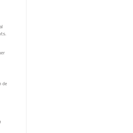
al
nts.
uer
n de
a