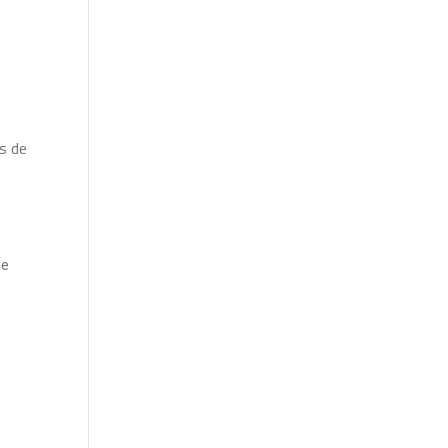
rs de
ge