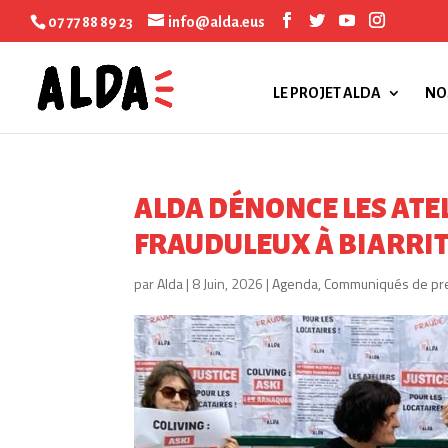
07 77 88 89 23
info@alda.eus
LE PROJET ALDA
NO
ALDA DÉNONCE LES ATEL
FRAUDULEUX À BIARRI
par
Alda
|
8 Juin, 2026
|
Agenda
,
Communiqués de pr