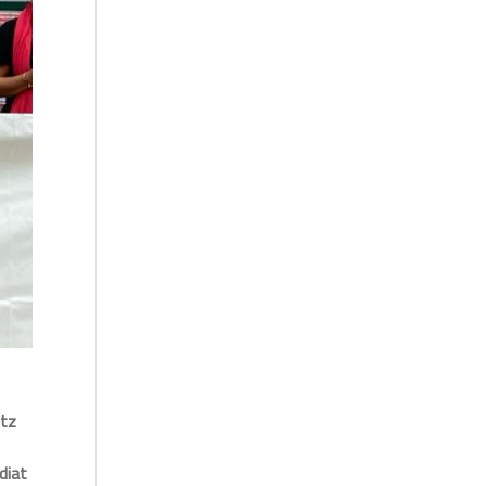
itz
diat