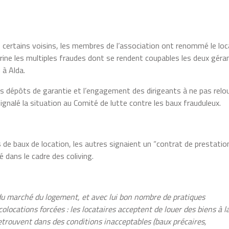
ertains voisins, les membres de l’association ont renommé le loc
itrine les multiples fraudes dont se rendent coupables les deux géra
u à Alda.
es dépôts de garantie et l’engagement des dirigeants à ne pas relo
ignalé la situation au Comité de lutte contre les baux frauduleux.
 de baux de location, les autres signaient un “contrat de prestatio
é dans le cadre des coliving.
 du marché du logement, et avec lui bon nombre de pratiques
olocations forcées : les locataires acceptent de louer des biens à l
etrouvent dans des conditions inacceptables (baux précaires,