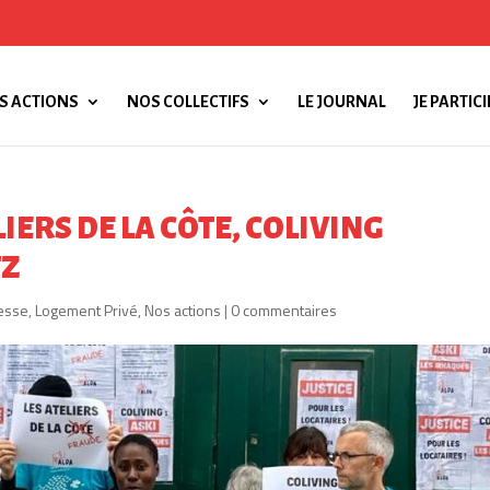
S ACTIONS
NOS COLLECTIFS
LE JOURNAL
JE PARTICI
IERS DE LA CÔTE, COLIVING
TZ
esse
,
Logement Privé
,
Nos actions
|
0 commentaires