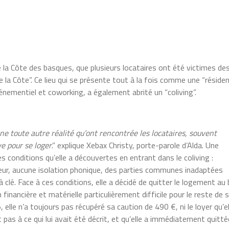
de la Côte des basques, que plusieurs locataires ont été victimes de
 la Côte”. Ce lieu qui se présente tout à la fois comme une “réside
vénementiel et coworking, a également abrité un “coliving”.
une toute autre réalité qu’ont rencontrée les locataires, souvent
ve pour se loger
.” explique Xebax Christy, porte-parole d’Alda. Une
s conditions qu’elle a découvertes en entrant dans le coliving :
ieur, aucune isolation phonique, des parties communes inadaptées
à clé
. Face à ces conditions, elle a décidé de quitter le logement au
 financière et matérielle particulièrement difficile pour le reste de 
lle n’a toujours pas récupéré sa caution de 490 €, ni le loyer qu’el
pas à ce qui lui avait été décrit, et qu’elle a immédiatement quitté