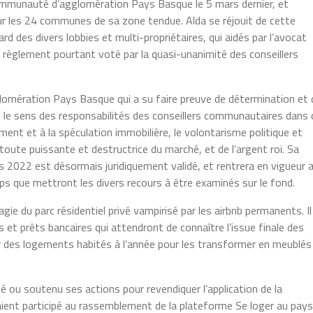
ommunauté d’agglomération Pays Basque le 5 mars dernier, et
r les 24 communes de sa zone tendue. Alda se réjouit de cette
rd des divers lobbies et multi-propriétaires, qui aidés par l’avocat
ce règlement pourtant voté par la quasi-unanimité des conseillers
omération Pays Basque qui a su faire preuve de détermination et 
 le sens des responsabilités des conseillers communautaires dans 
ement et à la spéculation immobilière, le volontarisme politique et
i toute puissante et destructrice du marché, et de l’argent roi. Sa
s 2022 est désormais juridiquement validé, et rentrera en vigueur 
s que mettront les divers recours à être examinés sur le fond.
e du parc résidentiel privé vampirisé par les airbnb permanents. Il
s et prêts bancaires qui attendront de connaître l’issue finale des
er des logements habités à l’année pour les transformer en meublés
pé ou soutenu ses actions pour revendiquer l’application de la
ent participé au rassemblement de la plateforme Se loger au pays