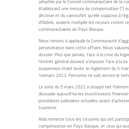
adoptée par le Conseil communautaire de la c
établissant une mesure de compensation (*) su
décision et du camouflet qu’elle suppose à l’éga
d’Airbnb, avaient multiplié les recours contre 
communautaires du Pays Basque.
Nous tenons à applaudir la Communauté d’aggl
persévérance dans cette affaire. Nous saluons
dossier. Plus que jamais, face à la crise du log
l’intérêt général doivent s’imposer face à la lo
suspension étant levée, le règlement du 5 mar
1ermars 2023. Personne ne sait encore le temp
Le vote du 5 mars 2022 a stoppé net l’hémorragi
dissuade aujourd’hui les investisseurs financier
procédures judiciaires actuelles avant d’achet
tourisme.
Alda remercie tous les citoyens qui ont partici
compensation en Pays Basque, et ceux qui avai