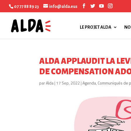
07 77 88 89 23
info@alda.eus
LE PROJET ALDA
NO
ALDA APPLAUDIT LA LEV
DE COMPENSATION ADOP
par
Alda
|
17 Sep, 2022
|
Agenda
,
Communiqués de 