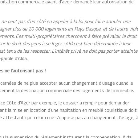
exploitation commerciale avant d’avoir demandé leur autorisation de
ne peut pas d’un côté en appeler à la loi pour faire annuler une
agner plus de 20 000 logements en Pays Basque, et de l’autre viol
ents. Ces multi-propriétaires cherchent à faire prévaloir le droit 
ur le droit des gens à se loger : Alda est bien déterminée à leur
est tenu de les respecter. L’intérêt privé ne doit pas porter atteinte
parole d’Alda.
 ne l’autorisant pas !
ernées de ne plus accepter aucun changement d’usage quand le
citement la destination commerciale des logements de l’immeuble.
 Côte d’Azur par exemple, le dossier à remplir pour demander
nt la mise en location d’une habitation en meublé touristique doit
té attestant que celui-ci ne s’oppose pas au changement d’usage, 
n ou la suspension du règlement instaurant la compensation, Alda