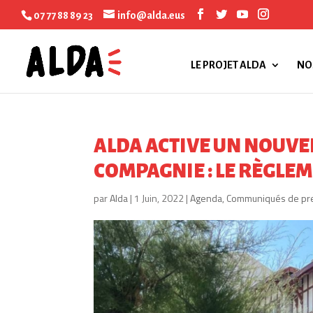
07 77 88 89 23
info@alda.eus
LE PROJET ALDA
NO
ALDA ACTIVE UN NOUVE
COMPAGNIE : LE RÈGLE
par
Alda
|
1 Juin, 2022
|
Agenda
,
Communiqués de pr