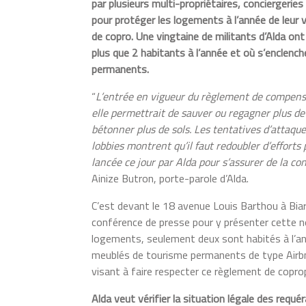
par plusieurs multi-propriétaires, conciergeries
pour protéger les logements à l’année de leur 
de copro. Une vingtaine de militants d’Alda on
plus que 2 habitants à l’année et où s’enclenc
permanents.
“
L’entrée en vigueur du règlement de compensa
elle permettrait de sauver ou regagner plus de 
bétonner plus de sols. Les tentatives d’attaq
lobbies montrent qu’il faut redoubler d’efforts p
lancée ce jour par Alda pour s’assurer de la c
Ainize Butron, porte-parole d’Alda.
C’est devant le 18 avenue Louis Barthou à Biar
conférence de presse pour y présenter cette no
logements, seulement deux sont habités à l’an
meublés de tourisme permanents de type Airbn
visant à faire respecter ce règlement de copro
Alda veut vérifier la situation légale des requ