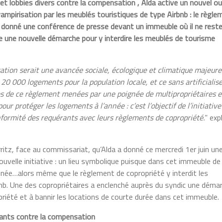
 et lobbies divers contre la compensation , Alda active un nouvel ou
vampirisation par les meublés touristiques de type Airbnb : le règle
t donné une conférence de presse devant un immeuble où il ne rest
he une nouvelle démarche pour y interdire les meublés de tourisme
tion serait une avancée sociale, écologique et climatique majeure 
20 000 logements pour la population locale, et ce sans artificialise
ues de ce règlement menées par une poignée de multipropriétaires e
our protéger les logements à l’année : c’est l’objectif de l’initiative
onformité des requérants avec leurs règlements de copropriété.
” exp
ritz, face au commissariat, qu’Alda a donné ce mercredi 1er juin un
uvelle initiative : un lieu symbolique puisque dans cet immeuble de
née…alors même que le règlement de copropriété y interdit les
b. Une des copropriétaires a enclenché auprès du syndic une déma
priété et à bannir les locations de courte durée dans cet immeuble.
érants contre la compensation