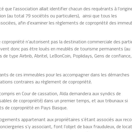
 que l’association allait identifier chacun des requérants à l’origin
n (au total 79 sociétés ou particuliers), ainsi que tous les
associées, afin d’examiner les règlements de copropriété des immeu
 copropriété n’autorisent pas la destination commerciale des parti
euvent donc pas être loués en meublés de tourisme permanents (au
s de type Airbnb, Abritel, LeBonCoin, Poplidays, Gens de confiance,
cupants de ces immeubles pour les accompagner dans les démarches
locations contraires au règlement de copropriété.
 y compris en Cour de cassation, Alda demandera aux syndics de
sables de copropriété) dans un premier temps, et aux tribunaux si
ents de copropriété en Pays Basque.
 logements appartenant aux propriétaires s’étant associés aux reco
nciergeries s’y associant, font l’objet de baux frauduleux, de loca