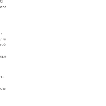
til
ment
e
:
r ni
t de
lique
e
 14
rche