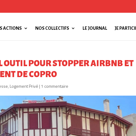
S ACTIONS
NOS COLLECTIFS
LE JOURNAL
JE PARTICI
L OUTIL POUR STOPPER AIRBNB ET
MENT DE COPRO
esse
,
Logement Privé
|
1 commentaire