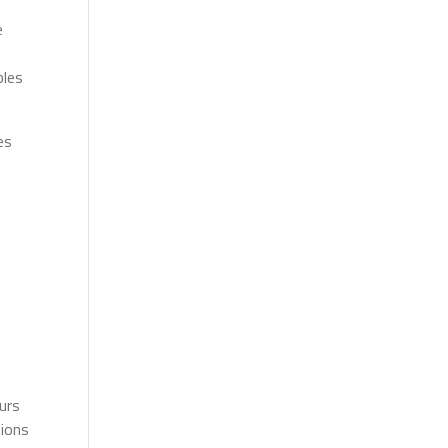
e
bles
es
urs
tions