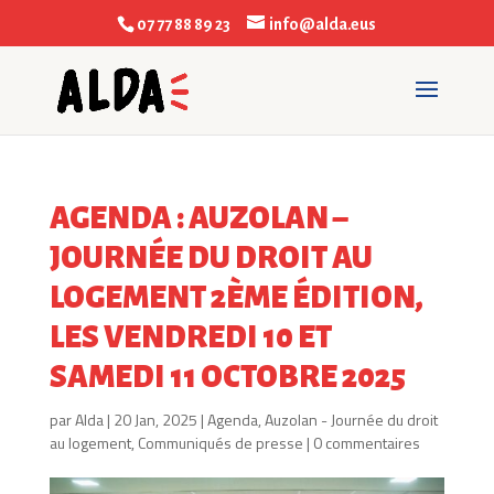
07 77 88 89 23
info@alda.eus
AGENDA : AUZOLAN –
JOURNÉE DU DROIT AU
LOGEMENT 2ÈME ÉDITION,
LES VENDREDI 10 ET
SAMEDI 11 OCTOBRE 2025
par
Alda
|
20 Jan, 2025
|
Agenda
,
Auzolan - Journée du droit
au logement
,
Communiqués de presse
|
0 commentaires