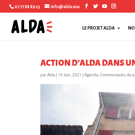
07 77 88 89 23
info@alda.eus
LE PROJET ALDA
NO
ACTION D’ALDA DANS UN
par
Alda
|
16 Juin, 2021
|
Agenda
,
Communiqués de p