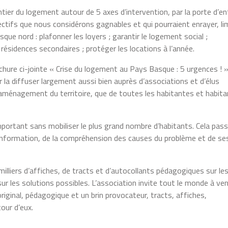
ntier du logement autour de 5 axes d’intervention, par la porte d’en
jectifs que nous considérons gagnables et qui pourraient enrayer, li
que nord : plafonner les loyers ; garantir le logement social ;
 résidences secondaires ; protéger les locations à l’année.
rochure ci-jointe « Crise du logement au Pays Basque : 5 urgences ! 
 la diffuser largement aussi bien auprès d’associations et d’élus
’aménagement du territoire, que de toutes les habitantes et habit
portant sans mobiliser le plus grand nombre d’habitants. Cela pas
 l’information, de la compréhension des causes du problème et de se
liers d’affiches, de tracts et d’autocollants pédagogiques sur le
ur les solutions possibles. L’association invite tout le monde à ven
original, pédagogique et un brin provocateur, tracts, affiches,
our d’eux.