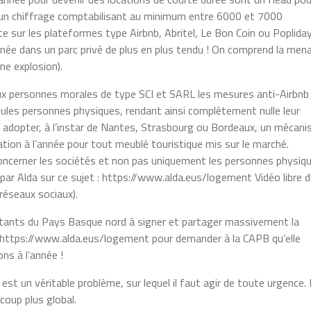
 un chiffrage comptabilisant au minimum entre 6000 et 7000
 sur les plateformes type Airbnb, Abritel, Le Bon Coin ou Popliday
née dans un parc privé de plus en plus tendu ! On comprend la men
ne explosion).
ux personnes morales de type SCI et SARL les mesures anti-Airbnb
eules personnes physiques, rendant ainsi complètement nulle leur
à adopter, à l’instar de Nantes, Strasbourg ou Bordeaux, un mécan
tion à l’année pour tout meublé touristique mis sur le marché.
concerner les sociétés et non pas uniquement les personnes physiq
 par Alda sur ce sujet : https://www.alda.eus/logement Vidéo libre 
réseaux sociaux).
abitants du Pays Basque nord à signer et partager massivement la
ur https://www.alda.eus/logement pour demander à la CAPB qu’elle
ns à l’année !
st un véritable problème, sur lequel il faut agir de toute urgence.
coup plus global.