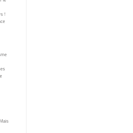
s !
ace
isme
ues
de
 Mais