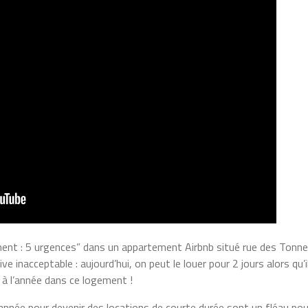
gement : 5 urgences” dans un appartement Airbnb situé rue des Tonne
 inacceptable : aujourd’hui, on peut le louer pour 2 jours alors qu’i
 à l’année dans ce logement !
année pour devenir des locations de courte durée sont un fléau pou