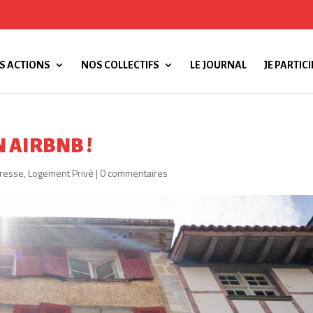
S ACTIONS
NOS COLLECTIFS
LE JOURNAL
JE PARTICI
 AIRBNB !
resse
,
Logement Privé
|
0 commentaires