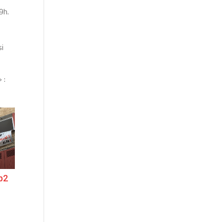
9h.
si
 :
p2