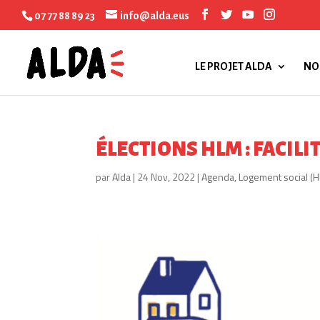
07 77 88 89 23
info@alda.eus
LE PROJET ALDA
NO
ÉLECTIONS HLM : FACIL
par
Alda
|
24 Nov, 2022
|
Agenda
,
Logement social (