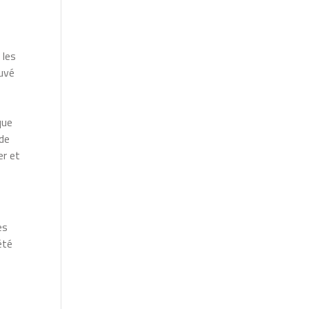
 les
ouvé
s
que
 de
er et
es
été