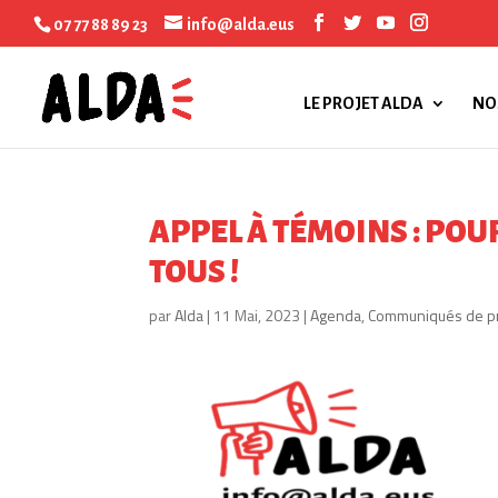
07 77 88 89 23
info@alda.eus
LE PROJET ALDA
NO
APPEL À TÉMOINS : POU
TOUS !
par
Alda
|
11 Mai, 2023
|
Agenda
,
Communiqués de p