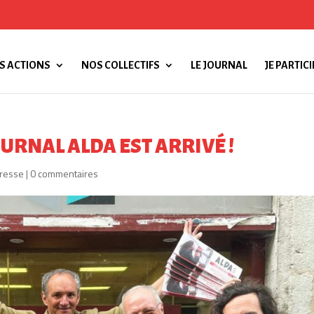
S ACTIONS
NOS COLLECTIFS
LE JOURNAL
JE PARTICI
URNAL ALDA EST ARRIVÉ !
resse
|
0 commentaires