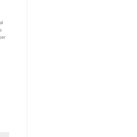
al
s
per