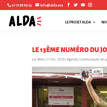
07 77 88 89 23
info@alda.eus
LE PROJET ALDA
NO
LE 13ÈME NUMÉRO DU JO
par
Alda
|
21 Fév, 2025
|
Agenda
,
Communiqués de p