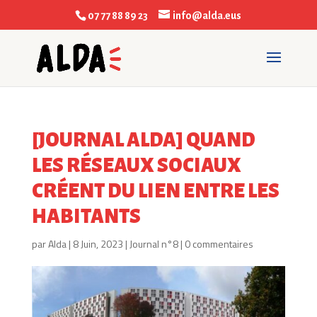
07 77 88 89 23
info@alda.eus
[JOURNAL ALDA] QUAND
LES RÉSEAUX SOCIAUX
CRÉENT DU LIEN ENTRE LES
HABITANTS
par
Alda
|
8 Juin, 2023
|
Journal n°8
|
0 commentaires