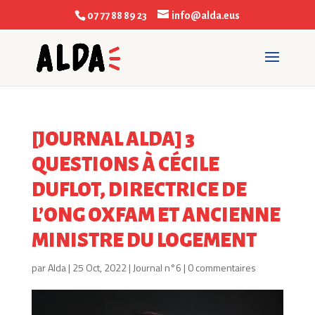
07 77 88 89 23
info@alda.eus
[JOURNAL ALDA] 3
QUESTIONS À CÉCILE
DUFLOT, DIRECTRICE DE
L’ONG OXFAM ET ANCIENNE
MINISTRE DU LOGEMENT
par
Alda
|
25 Oct, 2022
|
Journal n°6
|
0 commentaires