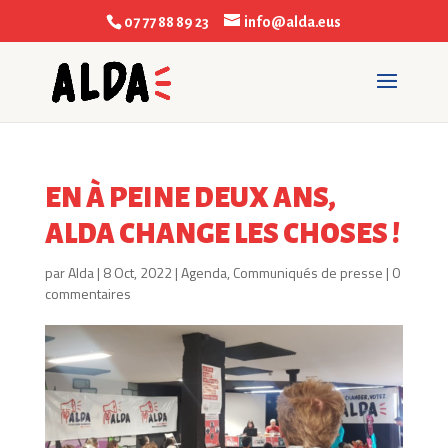
07 77 88 89 23
info@alda.eus
EN À PEINE DEUX ANS,
ALDA CHANGE LES CHOSES !
par
Alda
|
8 Oct, 2022
|
Agenda
,
Communiqués de presse
|
0
commentaires