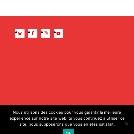
Presse
Mentions légales
Nous utilisons des cookies pour vous garantir la meilleure
expérience sur notre site web. Si vous continuez à utiliser ce
site, nous supposerons que vous en êtes satisfait.
© 2020 ALDA – Conception :
Magali Etcheverria (Atelier
Ok