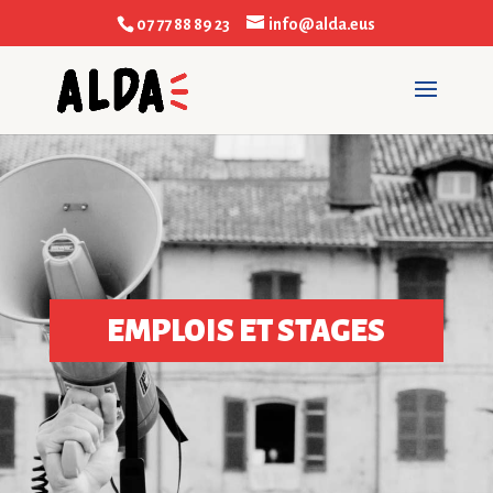
07 77 88 89 23
info@alda.eus
EMPLOIS ET STAGES