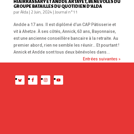
HIAIRRASSARY ET ANDDE ARTAYET, BÉNÉVOLES DU
GROUPE BATAILLES DU QUOTIDIEN D’ALDA
par
Alda
|
2 Juin, 2024
|
Journal n°11
Andde a 17 ans. Il est diplômé d’un CAP Pâtisserie et
vit à Ahetze. À ses côtés, Annick, 63 ans, Bayonnaise,
est une ancienne conseillère bancaire à la retraite. Au
premier abord, rien ne semble les réunir… Et pourtant !
Annick et Andde sont tous deux bénévoles dans...
Entrées suivantes »