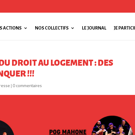
S ACTIONS
NOS COLLECTIFS
LE JOURNAL
JE PARTICI
DU DROIT AU LOGEMENT : DES
QUER !!!
resse
|
0 commentaires