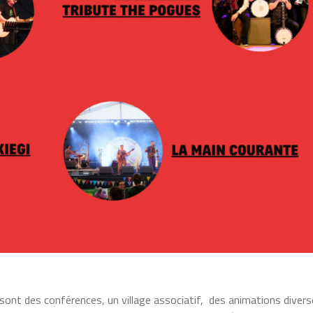
sont des conférences, un village associatif, des animations diver