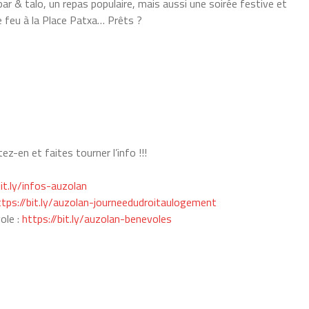
 bar & talo, un repas populaire,
mais aussi une soirée festive et
e feu à la Place Patxa…
Prêts ?
tez-en et faites tourner l’info !!!
bit.ly/infos-auzolan
ttps://bit.ly/auzolan-journeedudroitaulogement
ole :
https://bit.ly/auzolan-benevoles