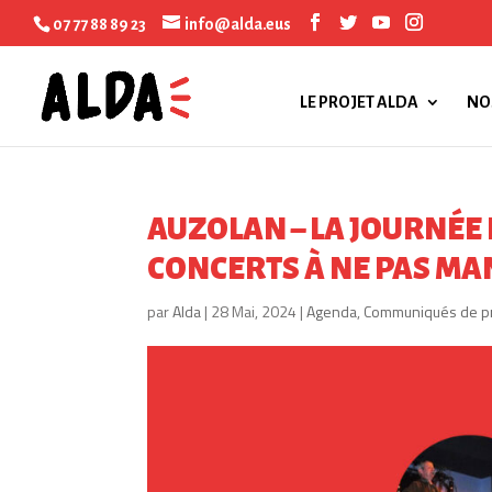
07 77 88 89 23
info@alda.eus
LE PROJET ALDA
NO
AUZOLAN – LA JOURNÉE 
CONCERTS À NE PAS MAN
par
Alda
|
28 Mai, 2024
|
Agenda
,
Communiqués de p