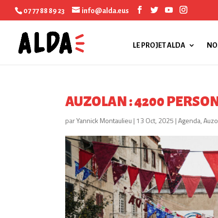
07 77 88 89 23
info@alda.eus
LE PROJET ALDA
NO
AUZOLAN : 4200 PERSON
par
Yannick Montaulieu
|
13 Oct, 2025
|
Agenda
,
Auzo