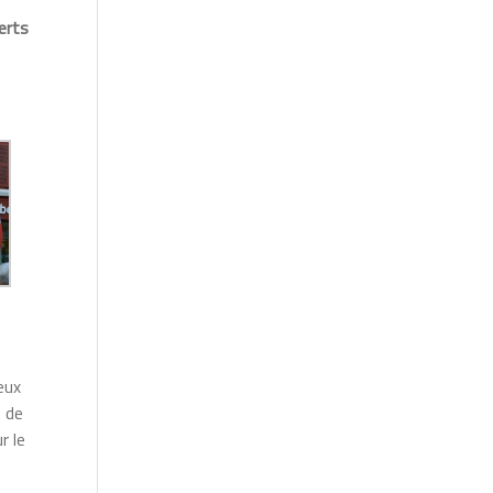
erts
eux
e de
r le