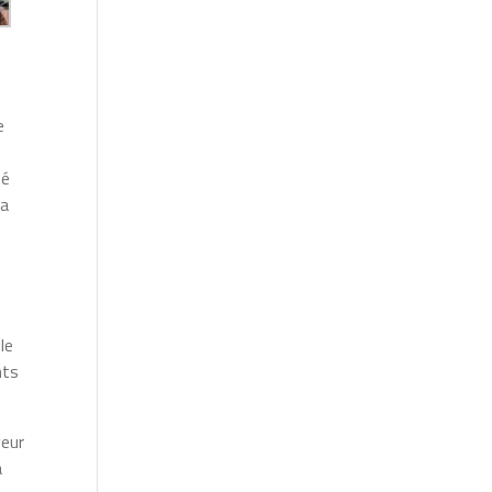
e
té
la
le
nts
veur
a