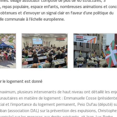
nnes. Village associatif composé de plus de 40 structures, 3
, repas populaire, espace enfants, nombreuses animations et conc
 obtenues et d’envoyer un signal clair en faveur d’une politique du
elle communale à l’échelle européenne.
our le logement est donné
aximum, plusieurs intervenants de haut niveau ont détaillé les enj
unautaires en matière de logement : Emmanuelle Cosse (président
ocial et l’importance du logement permanent, Peio Dufau (député) su
uiban (association DAL) sur la prévention des expulsions, Christophe
orisés) sur les menaces aux droits existants, et Jean-Luc Berho