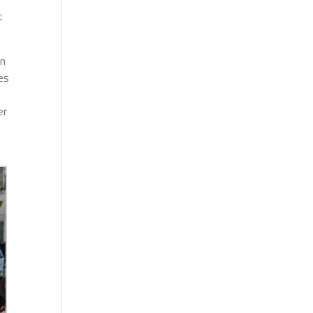
t
on
es
er