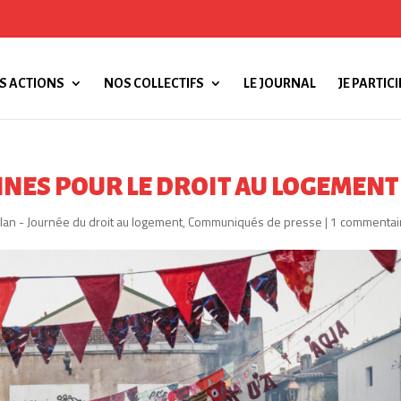
S ACTIONS
NOS COLLECTIFS
LE JOURNAL
JE PARTICI
NES POUR LE DROIT AU LOGEMENT 
lan - Journée du droit au logement
,
Communiqués de presse
|
1 commentai