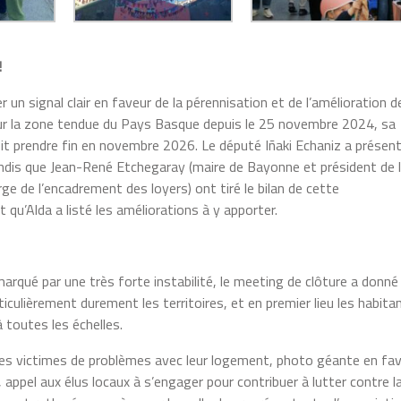
!
 un signal clair en faveur de la pérennisation et de l’amélioration d
sur la zone tendue du Pays Basque depuis le 25 novembre 2024, sa
oit prendre fin en novembre 2026. Le député Iñaki Echaniz a présen
andis que Jean-René Etchegaray (maire de Bayonne et président de 
e de l’encadrement des loyers) ont tiré le bilan de cette
et qu’Alda a listé les améliorations à y apporter.
arqué par une très forte instabilité, le meeting de clôture a donné 
ticulièrement durement les territoires, et en premier lieu les habita
à toutes les échelles.
nes victimes de problèmes avec leur logement, photo géante en fa
 appel aux élus locaux à s’engager pour contribuer à lutter contre l