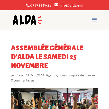
07 77 88 89 23
info@alda.eus
ASSEMBLÉE GÉNÉRALE
D’ALDA LE SAMEDI 25
NOVEMBRE
par
Alda
|
23 Oct, 2023
|
Agenda
,
Communiqués de presse
|
0 commentaires