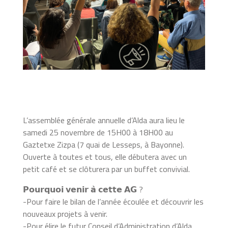
L’assemblée générale annuelle d’Alda aura lieu le
samedi 25 novembre de 15H00 à 18H00 au
Gaztetxe Zizpa (7 quai de Lesseps, à Bayonne).
Ouverte à toutes et tous, elle débutera avec un
petit café et se clôturera par un buffet convivial.
𝗣𝗼𝘂𝗿𝗾𝘂𝗼𝗶 𝘃𝗲𝗻𝗶𝗿 𝗮̀ 𝗰𝗲𝘁𝘁𝗲 𝗔𝗚 ?
-Pour faire le bilan de l’année écoulée et découvrir les
nouveaux projets à venir.
-Pour élire le futur Conseil d’Administration d’Alda