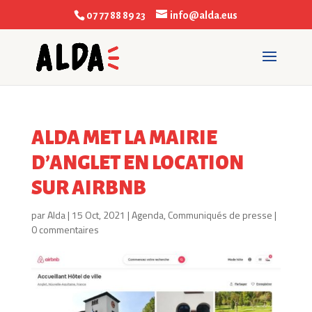
07 77 88 89 23
info@alda.eus
ALDA MET LA MAIRIE
D’ANGLET EN LOCATION
SUR AIRBNB
par
Alda
|
15 Oct, 2021
|
Agenda
,
Communiqués de presse
|
0 commentaires