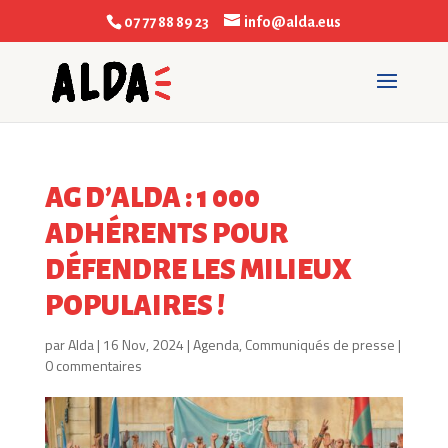
07 77 88 89 23
info@alda.eus
AG D’ALDA : 1 000
ADHÉRENTS POUR
DÉFENDRE LES MILIEUX
POPULAIRES !
par
Alda
|
16 Nov, 2024
|
Agenda
,
Communiqués de presse
|
0 commentaires