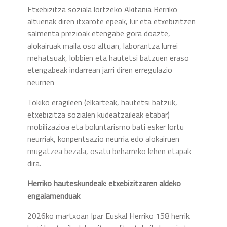
Etxebizitza soziala lortzeko Akitania Berriko
altuenak diren itxarote epeak, lur eta etxebizitzen
salmenta prezioak etengabe gora doazte,
alokairuak maila oso altuan, laborantza lurrei
mehatsuak, lobbien eta hautetsi batzuen eraso
etengabeak indarrean jarri diren erregulazio
neurrien
Tokiko eragileen (elkarteak, hautetsi batzuk,
etxebizitza sozialen kudeatzaileak etabar)
mobilizazioa eta boluntarismo bati esker lortu
neurriak, konpentsazio neurria edo alokairuen
mugatzea bezala, osatu beharreko lehen etapak
dira.
Herriko hauteskundeak: etxebizitzaren aldeko
engaiamenduak
2026ko martxoan Ipar Euskal Herriko 158 herrik