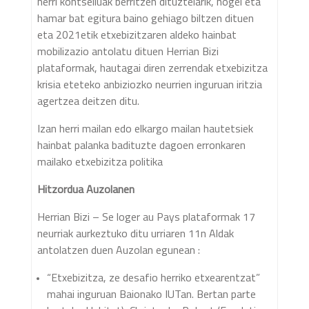
herri kontseiluak berritzen dituztelarik, hogei eta
hamar bat egitura baino gehiago biltzen dituen
eta 2021etik etxebizitzaren aldeko hainbat
mobilizazio antolatu dituen Herrian Bizi
plataformak, hautagai diren zerrendak etxebizitza
krisia eteteko anbiziozko neurrien inguruan iritzia
agertzea deitzen ditu.
Izan herri mailan edo elkargo mailan hautetsiek
hainbat palanka badituzte dagoen erronkaren
mailako etxebizitza politika
Hitzordua Auzolanen
Herrian Bizi – Se loger au Pays plataformak 17
neurriak aurkeztuko ditu urriaren 11n Aldak
antolatzen duen Auzolan egunean :
“Etxebizitza, ze desafio herriko etxearentzat”
mahai inguruan Baionako IUTan. Bertan parte