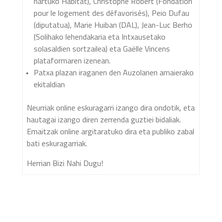
hartuko Habitat), Christophe Robert (Fondation
pour le logement des défavorisés), Peio Dufau
(diputatua), Marie Huiban (DAL), Jean-Luc Berho
(Solihako lehendakaria eta Intxausetako
solasaldien sortzailea) eta Gaëlle Vincens
plataformaren izenean.
Patxa plazan iraganen den Auzolanen amaierako
ekitaldian
Neurriak online eskuragarri izango dira ondotik, eta
hautagai izango diren zerrenda guztiei bidaliak.
Emaitzak online argitaratuko dira eta publiko zabal
bati eskuragarriak.
Herrian Bizi Nahi Dugu!