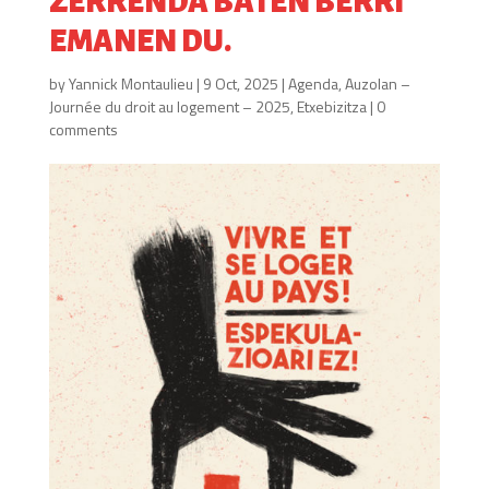
ZERRENDA BATEN BERRI
EMANEN DU.
by
Yannick Montaulieu
|
9 Oct, 2025
|
Agenda
,
Auzolan –
Journée du droit au logement – 2025
,
Etxebizitza
|
0
comments