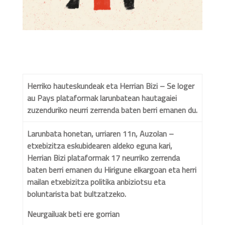
Herriko hauteskundeak eta
Herrian Bizi – Se loger
au Pays plataformak larunbatean hautagaiei
zuzenduriko neurri zerrenda baten berri emanen du.
Larunbata honetan, urriaren 11n, Auzolan –
etxebizitza eskubidearen aldeko eguna kari,
Herrian Bizi plataformak 17 neurriko zerrenda
baten berri emanen du Hirigune elkargoan eta herri
mailan etxebizitza politika anbiziotsu eta
boluntarista bat bultzatzeko.
Neurgailuak beti ere gorrian