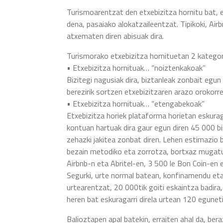
Turismoarentzat den etxebizitza hornitu bat,
dena, pasaiako alokatzaileentzat. Tipikoki, Ai
atxematen diren abisuak dira.
Turismorako etxebizitza hornituetan 2 kategori
• Etxebizitza hornituak… “noiztenkakoak”
Bizitegi nagusiak dira, biztanleak zonbait egun
berezirik sortzen etxebizitzaren arazo orokorr
• Etxebizitza hornituak… “etengabekoak”
Etxebizitza horiek plataforma horietan eskurag
kontuan hartuak dira gaur egun diren 45 000 biga
zehazki jakitea zonbat diren. Lehen estimazio 
bezain metodiko eta zorrotza, bortxaz mugatu
Airbnb-n eta Abritel-en, 3 500 le Bon Coin-en
Segurki, urte normal batean, konfinamendu eta
urtearentzat, 20 000tik goiti eskaintza badira,
heren bat eskuragarri direla urtean 120 eguneti
Balioztapen apal batekin, erraiten ahal da, ber