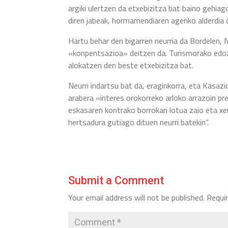
argiki ulertzen da etxebizitza bat baino gehia
diren jabeak, hormamendiaren ageriko alderdia 
Hartu behar den bigarren neurria da Bordelen,
«konpentsazioa» deitzen da. Turismorako edoz
alokatzen den beste etxebizitza bat.
Neurri indartsu bat da, eraginkorra, eta Kasaz
arabera «interes orokorreko arloko arrazoin pr
eskasaren kontrako borrokari lotua zaio eta xer
hertsadura gutiago dituen neurri batekin”.
Submit a Comment
Your email address will not be published.
Requi