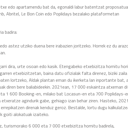
 etxe edo apartamendu bat da, egonaldi labur batentzat proposatu
rbnb, Abritel, Le Bon Coin edo Poplidays bezalako plataformetan
a badira:
 edo astez utziko duena bere irabazien joritzeko. Horrek ez du araz
ean.
arri dira, urte osoan edo kasik. Etengabeko etxebizitza hornitu hor
rren etxebizitzetan, baina datu ofizialak falta direnez, biziki zaila
baten lortzeko, Aldak plantan eman du ikerketa lan inportante bat, 
ak diren bere baliabideekin. 2021ean, 17 000 eskaintza atxeman d
 eta 1 600 Booking-en, milako bat Locasun-en eta 700 Poplidays-e
 etxeratze agindurik gabe, gehiago izan behar ziren. Hasteko, 202
 errepikatzen direnak kenduz geroz. Bestalde, lortu dugu kalkulatze
k goiti alokatuak izaiteko.
az, turismorako 6 000 eta 7 000 etxebizitza hornitu badirela,