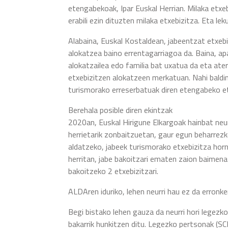
etengabekoak, Ipar Euskal Herrian. Milaka etxeb
erabili ezin dituzten milaka etxebizitza. Eta l
Alabaina, Euskal Kostaldean, jabeentzat etxebi
alokatzea baino errentagarriagoa da. Baina, ap
alokatzailea edo familia bat uxatua da eta at
etxebizitzen alokatzeen merkatuan. Nahi baldin
turismorako erreserbatuak diren etengabeko etx
Berehala posible diren ekintzak
2020an, Euskal Hirigune Elkargoak hainbat neu
herrietarik zonbaitzuetan, gaur egun beharrezk
aldatzeko, jabeek turismorako etxebizitza hornit
herritan, jabe bakoitzari ematen zaion baimena
bakoitzeko 2 etxebizitzari.
ALDAren iduriko, lehen neurri hau ez da erronk
Begi bistako lehen gauza da neurri hori legezko
bakarrik hunkitzen ditu. Legezko pertsonak (SC