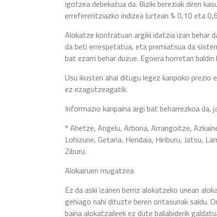
igotzea debekatua da. Biziki bereziak diren ka
erreferentziazko indizea (urtean % 0,10 eta 0,6
Alokatze kontratuan argiki idatzia izan behar d
da beti errespetatua, eta premiatsua da sistem
bat ezarri behar duzue. Egoera horretan baldin
Usu ikusten ahal ditugu legez kanpoko prezio e
ez ezagutzeagatik.
Informazio kanpaina argi bat beharrezkoa da, j
* Ahetze, Angelu, Arbona, Arrangoitze, Azkaine,
Lohizune, Getaria, Hendaia, Hiriburu, Jatsu, L
Ziburu.
Alokairuen mugatzea
Ez da aski izanen berriz alokatzeko unean alok
gehiago nahi dituzte beren ontasunak saldu. O
baina alokatzaileek ez dute baliabiderik galdat