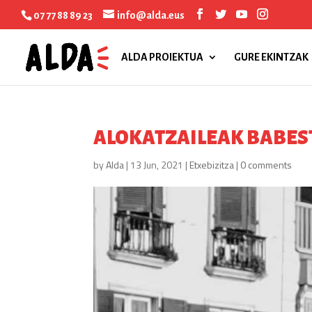
07 77 88 89 23
info@alda.eus
ALDA PROIEKTUA
GURE EKINTZAK
ALOKATZAILEAK BABES
by
Alda
|
13 Jun, 2021
|
Etxebizitza
|
0 comments