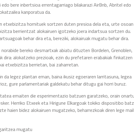
li edo bere inbertsioa errentagarriago bilakarazi AirBnb, Abritel edo
okatzailea kanporatua da.
n etxebizitza hornituek sortzen duten presioa dela eta, urte osoan
izitza berrientzat alokairuen igotzeko joera indartsua sortzen du.
dartsuagoak behar dira eta, bereziki, alokairuak mugatu behar dira.
er, norabide bereko desmartxak abiatu dituzten Bordelen, Grenoblen,
 dira: alokatzeko prezioak, ezin du prefetaren erabakiak finkatzen
i etxebizitza berrietan, bai zaharretan.
ezin da legez plantan eman, baina ikusiz egoeraren larritasuna, legea
ioz, gure parlamentariak galdekatu behar ditugu gai horri buruz.
ilitatea emaiten die esperimentazio batzuen garatzeko, orain onart
 esker. Herriko Etxeek eta Hirigune Elkargoak tokiko dispositibo bat
uzte haien bidez alokairuen mugatzeko, beharrezkoak diren lege mai
ugaritzea mugatu