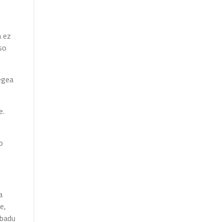
a ez
tso
legea
e.
o
a
e,
 badu