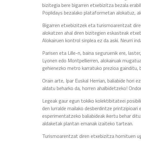
bizitegia bere bigarren etxebizitza bezala erabi
Poplidays bezalako plataformetan alokatuz, al
Bigarren etxebizitzek eta turismoarentzat dire
alokatzen ahal diren bizitegien eskasteak etxeb
Alokairuen kontrol sinplea ez da aski. Neurri in
Parisen eta Lille-n, baina seguruenik ere, last
Lyonen edo Montpellierren, alokairuak mugatuak
gehienezko metro karratuko prezioa gainditu, ba
Orain arte, Ipar Euskal Herrian, baliabide hori 
aldatu beharko da, horren ahalbidetzeko! Ondor
Legeak gaur egun tokiko kolektibitateei posib
den lurralde mailako desberdintze printzipioari
esperimentatzeko baliabideak ikertu behar dit
aldaketak plantan emanak izaiteko tartean.
Turismoarentzat diren etxebizitza hornituen 