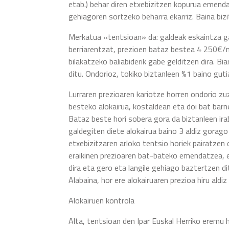
etab.) behar diren etxebizitzen kopurua emenda
gehiagoren sortzeko beharra ekarriz. Baina bizi
Merkatua «tentsioan» da: galdeak eskaintza gai
berriarentzat, prezioen bataz bestea 4 250€/m²
bilakatzeko baliabiderik gabe gelditzen dira. 
ditu. Ondorioz, tokiko biztanleen %1 baino gut
Lurraren prezioaren kariotze horren ondorio zuz
besteko alokairua, kostaldean eta doi bat bar
Bataz beste hori sobera gora da biztanleen ira
galdegiten diete alokairua baino 3 aldiz gorago 
etxebizitzaren arloko tentsio horiek pairatzen 
eraikinen prezioaren bat-bateko emendatzea, e
dira eta gero eta langile gehiago baztertzen di
Alabaina, hor ere alokairuaren prezioa hiru aldiz
Alokairuen kontrola
Alta, tentsioan den Ipar Euskal Herriko eremu h