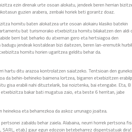
izitza ezin direnak urte osoan alokatu, jendeek beren herrian bizit
ekukotasun guzien arabera, zenbaki horiek beti gorantz doaz.
zitza hornitu baten alokatzea urte osoan alokairu klasiko batekin
artamentu bat turismorako etxebizitza hornitu bilakatzen den aldi 
erabide berri bat beharko du atxeman gero eta hertsiagoa den
 badugu jendeak kostaldean bizi daitezen, beren lan-eremutik hurbil
ebizitza hornitu horien ugaritzea gelditu behar da.
rri hartu ditu arazoa kontrolatzen saiatzeko. Tentsioan den gunek
oa da behin-behineko baimena lortzea, bigarren etxebizitzen erabil
u gisa erabili nahi dituztelarik, bai noiztenka, bai etengabe. Eta, 8
 etxebizitza bakar bati mugatua zaio, eta beste 6 herritan, jabe
en heinekoa eta beharrezkoa da askoz urrunago joaitea.
 pertsonei zabaldu behar zaiela. Alabaina, neurri horrek pertsona fi
I, SARL, etab.) gaur egun edozoin betebeharrez dispentsatuak dira! 