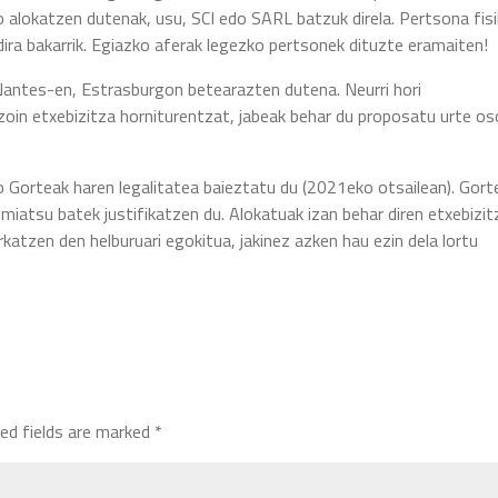
go alokatzen dutenak, usu, SCI edo SARL batzuk direla. Pertsona fis
dira bakarrik. Egiazko aferak legezko pertsonek dituzte eramaiten!
 Nantes-en, Estrasburgon betearazten dutena. Neurri hori
oin etxebizitza horniturentzat, jabeak behar du proposatu urte o
io Gorteak haren legalitatea baieztatu du (2021eko otsailean). Gort
emiatsu batek justifikatzen du. Alokatuak izan behar diren etxebizi
katzen den helburuari egokitua, jakinez azken hau ezin dela lortu
red fields are marked
*