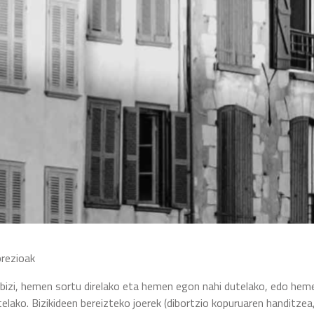
prezioak
n bizi, hemen sortu direlako eta hemen egon nahi dutelako, edo hem
telako. Bizikideen bereizteko joerek (dibortzio kopuruaren handitzea