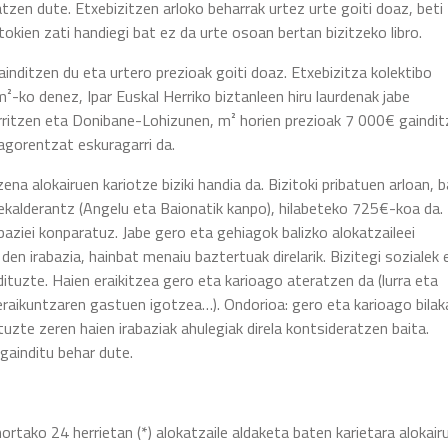
tzen dute. Etxebizitzen arloko beharrak urtez urte goiti doaz, beti
tokien zati handiegi bat ez da urte osoan bertan bizitzeko libro.
nditzen du eta urtero prezioak goiti doaz. Etxebizitza kolektibo
-ko denez, Ipar Euskal Herriko biztanleen hiru laurdenak jabe
Biarritzen eta Donibane-Lohizunen, m² horien prezioak 7 000€ gaindi
iagorentzat eskuragarri da.
ena alokairuen kariotze biziki handia da. Bizitoki pribatuen arloan, 
nekalderantz (Angelu eta Baionatik kanpo), hilabeteko 725€-koa da.
baziei konparatuz. Jabe gero eta gehiagok balizko alokatzaileei
den irabazia, hainbat menaiu baztertuak direlarik. Bizitegi sozialek 
dituzte. Haien eraikitzea gero eta karioago ateratzen da (lurra eta
raikuntzaren gastuen igotzea…). Ondorioa: gero eta karioago bila
tuzte zeren haien irabaziak ahulegiak direla kontsideratzen baita.
 gainditu behar dute.
ortako 24 herrietan (*) alokatzaile aldaketa baten karietara alokair