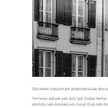
Biztanleen irabazietarik deskonektatuak diren 
Pertsona anitzek nahi dute Ipar Euskal Herria
plantatu nahi dutelako edo honat itzuli nahi du