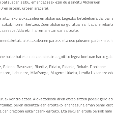
su batzuetan salbu, emendatzeak ezin du gainditu Alokairuen
0ren artean, urteen arabera).
a aitzineko alokatzailearen alokairua. Legezko betebeharra da, bain
atikoki horren ikertzea. Zuen alokairua goititua izan bada, errekur
 bazirezte Aldarekin harremanetan sar zaitezte.
mendaketak, alokatzailearen partez, eta usu jabearen partez ere, 
abe bakar batek ez dezan alokairua goititu legea kontuan hartu gab
 Baiona, Basusarri, Biarritz, Biriatu, Bidarte, Bokale, Donibane-
arresoro, Lehuntze, Milafranga, Mugerre Urketa, Urruña Uztaritze ed
airuak kontrolatzea. Alokatzekoak diren etxebizitzen jabeek gero et
ntsalaz, beren alokatzaileari erosteko lehentasuna eman behar diot
ua den prezioan eskaintzarik egiteko. Eta sekulan erosle berriak nahi