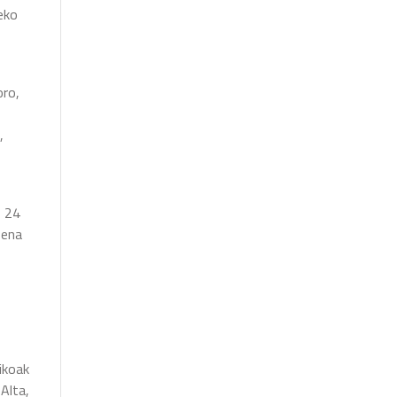
zeko
oro,
,
o 24
pena
sikoak
Alta,