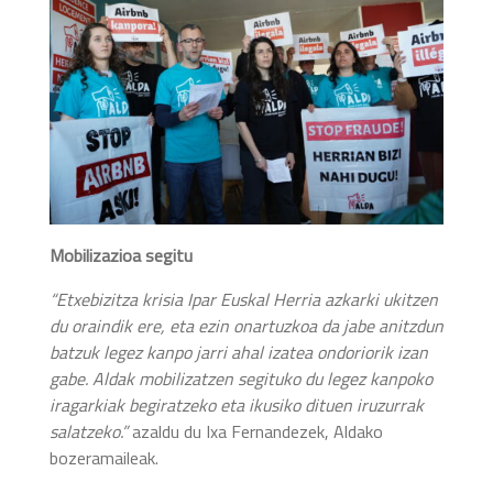
Mobilizazioa segitu
“Etxebizitza krisia Ipar Euskal Herria azkarki ukitzen
du oraindik ere, eta ezin onartuzkoa da jabe anitzdun
batzuk legez kanpo jarri ahal izatea ondoriorik izan
gabe. Aldak mobilizatzen segituko du legez kanpoko
iragarkiak begiratzeko eta ikusiko dituen iruzurrak
salatzeko.”
azaldu du Ixa Fernandezek, Aldako
bozeramaileak.