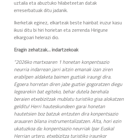
uztaila eta abuztuko hilabeteetan datak
erreserbatuak ditu jadanik.
Ikerketak eginez, elkarteak beste hainbat iruzur kasu
ikusi ditu bi hiri horietan eta zerrenda Hirigune
elkargoari helerazi dio.
Eragin zehatzak… indartzekoak
“2026ko martxoaren 1 honetan konpentsazio
neurria indarrean jarri aitzin emanak izan ziren
erabilpen aldaketa baimen guztiak iraungi dira.
Egoera horretan diren jabe guztiei gogoratzen diegu
legearekin bat egiteko, behar dutela berehala
beraien etxebizitzak mublatu turistiko gisa alokatzen
gelditu! Herri hauteskundeen garai honetan
hautetsien boz batzuk entzuten dira konpentsazio
arauaren bilana instrumentalizatzen. Alta, hori ezin
ukatuzkoa da: konpentsazio neurriak Ipar Euskal
Herrian urtero, etxebizitza turistiko iraunkor