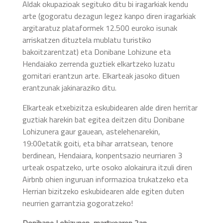
Aldak okupazioak segituko ditu bi iragarkiak kendu
arte (gogoratu dezagun legez kanpo diren iragarkiak
argitaratuz plataformek 12.500 euroko isunak
arriskatzen dituztela mublatu turistiko
bakoitzarentzat) eta Donibane Lohizune eta
Hendaiako zerrenda guztiek elkartzeko luzatu
gomitari erantzun arte. Elkarteak jasoko dituen
erantzunak jakinaraziko ditu.
Elkarteak etxebizitza eskubidearen alde diren herritar
guztiak harekin bat egitea deitzen ditu Donibane
Lohizunera gaur gauean, astelehenarekin,
19:00etatik goiti, eta bihar arratsean, tenore
berdinean, Hendaiara, konpentsazio neurriaren 3
urteak ospatzeko, urte osoko alokairura itzuli diren
Airbnb ohien inguruan informazioa trukatzeko eta
Herrian bizitzeko eskubidearen alde egiten duten
neurrien garrantzia gogoratzeko!
Donibane Lohizunen, martxoaren 2an