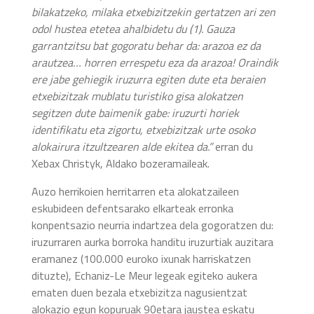
bilakatzeko, milaka etxebizitzekin gertatzen ari zen
odol hustea etetea ahalbidetu du (1). Gauza
garrantzitsu bat gogoratu behar da: arazoa ez da
arautzea… horren errespetu eza da arazoa! Oraindik
ere jabe gehiegik iruzurra egiten dute eta beraien
etxebizitzak mublatu turistiko gisa alokatzen
segitzen dute baimenik gabe: iruzurti horiek
identifikatu eta zigortu, etxebizitzak urte osoko
alokairura itzultzearen alde ekitea da.”
erran du
Xebax Christyk, Aldako bozeramaileak.
Auzo herrikoien herritarren eta alokatzaileen
eskubideen defentsarako elkarteak erronka
konpentsazio neurria indartzea dela gogoratzen du:
iruzurraren aurka borroka handitu iruzurtiak auzitara
eramanez (100.000 euroko ixunak harriskatzen
dituzte), Echaniz-Le Meur legeak egiteko aukera
ematen duen bezala etxebizitza nagusientzat
alokazio egun kopuruak 90etara jaustea eskatu