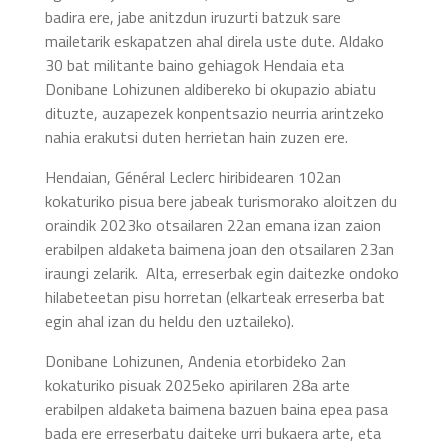
badira ere, jabe anitzdun iruzurti batzuk sare
mailetarik eskapatzen ahal direla uste dute. Aldako
30 bat militante baino gehiagok Hendaia eta
Donibane Lohizunen aldibereko bi okupazio abiatu
dituzte, auzapezek konpentsazio neurria arintzeko
nahia erakutsi duten herrietan hain zuzen ere.
Hendaian, Général Leclerc hiribidearen 102an
kokaturiko pisua bere jabeak turismorako aloitzen du
oraindik 2023ko otsailaren 22an emana izan zaion
erabilpen aldaketa baimena joan den otsailaren 23an
iraungi zelarik. Alta, erreserbak egin daitezke ondoko
hilabeteetan pisu horretan (elkarteak erreserba bat
egin ahal izan du heldu den uztaileko).
Donibane Lohizunen, Andenia etorbideko 2an
kokaturiko pisuak 2025eko apirilaren 28a arte
erabilpen aldaketa baimena bazuen baina epea pasa
bada ere erreserbatu daiteke urri bukaera arte, eta