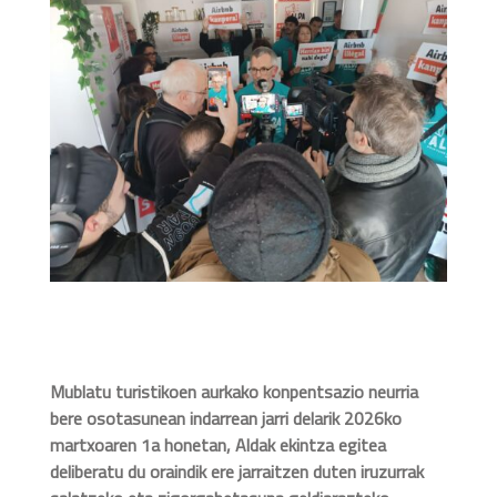
Mublatu turistikoen aurkako konpentsazio neurria
bere osotasunean indarrean jarri delarik 2026ko
martxoaren 1a honetan, Aldak ekintza egitea
deliberatu du oraindik ere jarraitzen duten iruzurrak