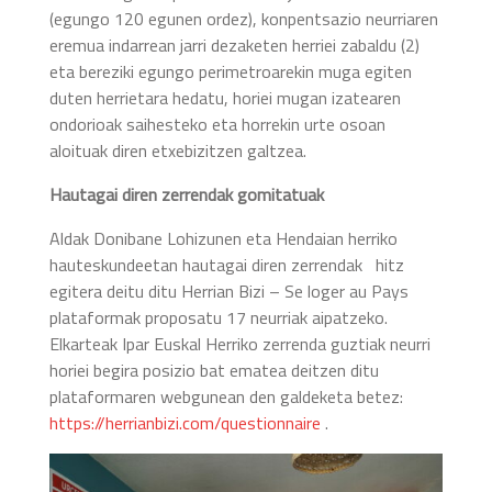
(egungo 120 egunen ordez), konpentsazio neurriaren
eremua indarrean jarri dezaketen herriei zabaldu (2)
eta bereziki egungo perimetroarekin muga egiten
duten herrietara hedatu, horiei mugan izatearen
ondorioak saihesteko eta horrekin urte osoan
aloituak diren etxebizitzen galtzea.
Hautagai diren zerrendak gomitatuak
Aldak Donibane Lohizunen eta Hendaian herriko
hauteskundeetan hautagai diren zerrendak hitz
egitera deitu ditu Herrian Bizi – Se loger au Pays
plataformak proposatu 17 neurriak aipatzeko.
Elkarteak Ipar Euskal Herriko zerrenda guztiak neurri
horiei begira posizio bat ematea deitzen ditu
plataformaren webgunean den galdeketa betez:
https://herrianbizi.com/questionnaire
.