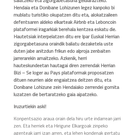
salatzeko eta zigorgabetasuna geldiarazteko.
Hendaia eta Donibane Lohizunen legez kanpoko bi
mublatu turistiko okupatzen ditu eta, alokatzaileen
defentsaren aldeko elkarteak Airbnb eta Leboncoin
plataformei iragarkiak berehala kentzea eskatu die.
Hautetsiak interpelatzen ditu ere Ipar Euskal Herrian
zigorgabetasuna oraindik baliatu dezaketela uste
duten jabe anitzdun frikun edo alproja zenbaiten
jarrerarekin amaitzeko. Azkenik, herri
hauteskundeetan hautagai diren zerrendak Herrian
Bizi – Se loger au Pays plataformak proposatzen
dituen neurrien alde engaiatzea deitzen ditu, eta
Donibane Lohizune zein Hendaiako zerrendei gomita
luzatzen die bertaratzeko gaia aipatzeko.
Iruzurtiekin aski!
Konpentsazio araua orain dela hiru urte indarrean jarri
zen. Eta herriek eta Hirigune Elkargoak zinpeko
agenteak jarri izan arren, eta lehen kondenak gertatu