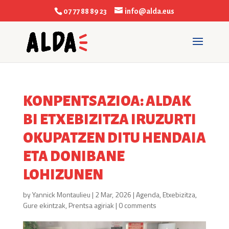
07 77 88 89 23
info@alda.eus
KONPENTSAZIOA: ALDAK
BI ETXEBIZITZA IRUZURTI
OKUPATZEN DITU HENDAIA
ETA DONIBANE
LOHIZUNEN
by
Yannick Montaulieu
|
2 Mar, 2026
|
Agenda
,
Etxebizitza
,
Gure ekintzak
,
Prentsa agiriak
|
0 comments