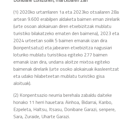
(1) 2020ko urtarrilaren 1a eta 2023ko otsailaren 28a
artean 9.600 erabilpen aldaketa baimen eman zirelarik
(urte osoan alokairuan diren etxebizitzak mublatu
turistiko bilakatzeko ematen den baimena), 2023 eta
2024 urteetan soilik 5 baimen emanak izan dira
(konpentsatuz) eta jabearen etxebizitza nagusiari
loturiko mublatu turistikoa egiteko 277 baimen
emanak izan dira, undarra aloitze mixtoa egiteko
baimenak direlarik (urte osoko alokairuak ikasleentzat
eta udako hilabeteetan mublatu turistiko gisa
aloituak).
(2) Konpentsazio neurria berehala zabaldu daiteke
honako 11 herri hauetara: Ainhoa, Bidarrai, Kanbo,
Ezpeleta, Haltsu, Itsasu, Donibane Garazi, senpere,
Sara, Zuraide, Uharte Garazi.