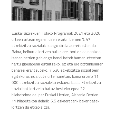
Euskal Bizilekuen Tokiko Programak 2021 eta 2026
urteen artean eginen diren eraikin berrien % 47
etxebizitza sozialak izango direla aurreikusten du.
Baina, helburua lortzen balitz ere, hori ez da nahikoa
izanen herrien gehiengo handi batek hamar urteotan
hartu gibelapena estaltzeko, ez eta ere biztanleriaren
beharrei erantzuteko. 7 530 etxebizitza sozial berri
egiteko asmoa dute urte horietan, baina urtero 11
000 etxebizitza sozialeko eskaera bada. Etxebizitza
sozial bat lortzeko bataz besteko epea 22
hilabetekoa da Ipar Euskal Herrian, Akitania Berrian
11 hilabetekoa delarik. 6,5 eskaeretarik bakar batek
lortzen du etxebizitza.