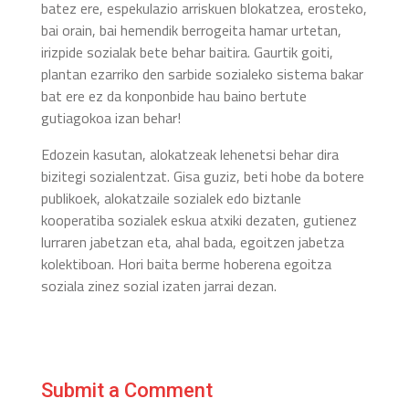
batez ere, espekulazio arriskuen blokatzea, erosteko,
bai orain, bai hemendik berrogeita hamar urtetan,
irizpide sozialak bete behar baitira. Gaurtik goiti,
plantan ezarriko den sarbide sozialeko sistema bakar
bat ere ez da konponbide hau baino bertute
gutiagokoa izan behar!
Edozein kasutan, alokatzeak lehenetsi behar dira
bizitegi sozialentzat. Gisa guziz, beti hobe da botere
publikoek, alokatzaile sozialek edo biztanle
kooperatiba sozialek eskua atxiki dezaten, gutienez
lurraren jabetzan eta, ahal bada, egoitzen jabetza
kolektiboan. Hori baita berme hoberena egoitza
soziala zinez sozial izaten jarrai dezan.
Submit a Comment