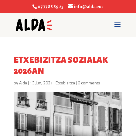
07 77 88 89 23
info@alda.eus
ETXEBIZITZA SOZIALAK
2026AN
by
Alda
|
13 Jun, 2021
|
Etxebizitza
|
0 comments